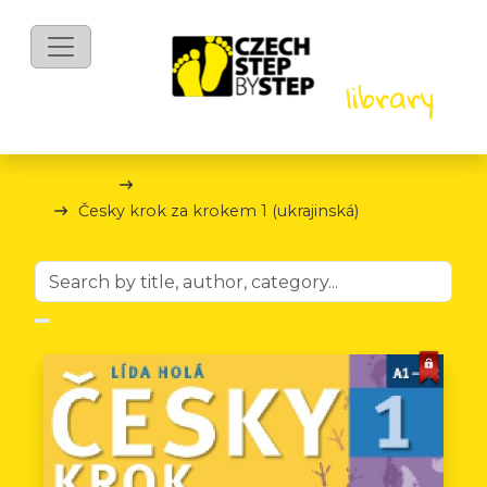
eBooks
Czech Step by Step
Česky krok za krokem 1 (ukrajinská)