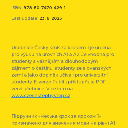
ISBN:
978-80-7470-429-1
Last update:
23. 6. 2025
Učebnice Česky krok za krokem 1 je určena
pro výuku na úrovních A1 a A2. Je vhodná pro
studenty s vážnějším a dlouhodobým
zájmem o češtinu, studenty ze slovanských
zemí a jako doplněk učiva i pro univerzitní
studenty. E-verze Publi zpřístupňuje PDF
verzi učebnice. Více info na
www.czechstepbystep.cz
.
Підручник «Чеська крок за кроком 1»
призначено для вивчення мови на рівні А1