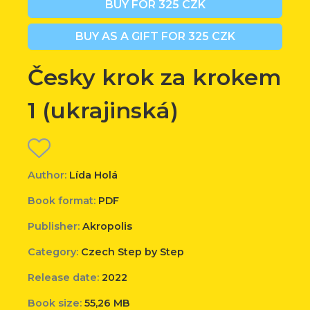
BUY FOR 325 CZK
BUY AS A GIFT FOR 325 CZK
Česky krok za krokem
1 (ukrajinská)
Author:
Lída Holá
Book format:
PDF
Publisher:
Akropolis
Category:
Czech Step by Step
Release date:
2022
Book size:
55,26 MB